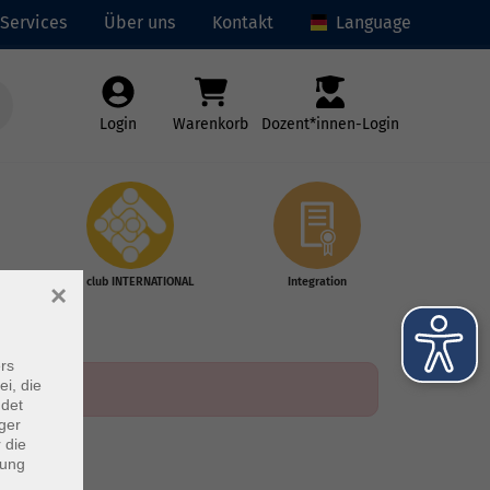
Services
Über uns
Kontakt
Language
Login
Warenkorb
Dozent*innen-Login
vhs club INTERNATIONAL
Integration
×
rs
ei, die
ndet
ger
 die
dung