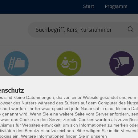
Start
Programm
Beruf & Digitales
Gesundheit & Ernährung
Sprachen
enschutz
s sind kleine Datenmengen, die von einer Website gesendet und vom
owser des Nutzers während des Surfens auf dem Computer des Nutze
chert werden. Ihr Browser speichert jede Nachricht in einer kleinen Dat
 genannt wird. Wenn Sie eine weitere Seite vom Server anfordern, se
owser das Cookie an den Server zurück. Cookies wurden als zuverlässi
ismus für Websites entwickelt, um sich Informationen zu merken oder
tivitäten des Benutzers aufzuzeichnen. Bitte willigen Sie in die Verwen
okies ein. Weitere Informationen finden Sie in unseren