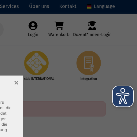
Services
Über uns
Kontakt
Language
Login
Warenkorb
Dozent*innen-Login
vhs club INTERNATIONAL
Integration
×
rs
ei, die
ndet
ger
 die
dung