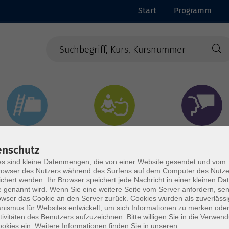
Start
Programm
Beruf & Digitales
Gesundheit & Ernährung
Sprachen
enschutz
s sind kleine Datenmengen, die von einer Website gesendet und vom
owser des Nutzers während des Surfens auf dem Computer des Nutze
chert werden. Ihr Browser speichert jede Nachricht in einer kleinen Dat
 genannt wird. Wenn Sie eine weitere Seite vom Server anfordern, se
owser das Cookie an den Server zurück. Cookies wurden als zuverlässi
ismus für Websites entwickelt, um sich Informationen zu merken oder
tivitäten des Benutzers aufzuzeichnen. Bitte willigen Sie in die Verwen
okies ein. Weitere Informationen finden Sie in unseren