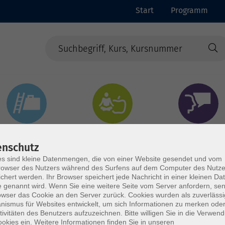
Start
Programm
Beruf & Digitales
Gesundheit & Ernährung
Sprachen
enschutz
s sind kleine Datenmengen, die von einer Website gesendet und vom
owser des Nutzers während des Surfens auf dem Computer des Nutze
chert werden. Ihr Browser speichert jede Nachricht in einer kleinen Dat
 genannt wird. Wenn Sie eine weitere Seite vom Server anfordern, se
owser das Cookie an den Server zurück. Cookies wurden als zuverlässi
ismus für Websites entwickelt, um sich Informationen zu merken oder
tivitäten des Benutzers aufzuzeichnen. Bitte willigen Sie in die Verwen
okies ein. Weitere Informationen finden Sie in unseren