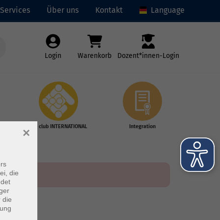
Services
Über uns
Kontakt
Language
Login
Warenkorb
Dozent*innen-Login
vhs club INTERNATIONAL
Integration
×
rs
ei, die
ndet
ger
 die
dung