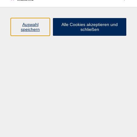
Volkshochschule Erlangen
Friedrichstr. 19-21
Auswahl
Alle Cookies akzeptieren und
91054 Erlangen
speichern
schließen
Kontakt
09131 86 - 2668
Fax: 09131 86 - 2702
►
E-Mail
►
Kontaktformular
►
Öffnungszeiten
►
Telefonzeiten