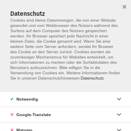
×
Datenschutz
Cookies sind kleine Datenmengen, die von einer Website
gesendet und vom Webbrowser des Nutzers während des
Surfens auf dem Computer des Nutzers gespeichert
Skip to main content
werden. Ihr Browser speichert jede Nachricht in einer
kleinen Datei, die Cookie genannt wird. Wenn Sie eine
weitere Seite vom Server anfordern, sendet Ihr Browser
Der Kurs konnte nicht gefunden werden.
das Cookie an den Server zurück. Cookies wurden als
zuverlässiger Mechanismus für Websites entwickelt, um
sich Informationen zu merken oder die Surfaktivitäten des
Benutzers aufzuzeichnen. Bitte willigen Sie in die
Verwendung von Cookies ein. Weitere Informationen finden
Impressum
Sie in unseren Datenschutzhinweisen.
Datenschutz
AGB
Datenschutzerklärung
Notwendig
Datenschutzhinweise zur Anmeldung
Barrierefreiheitserklärung
Google-Translate
Matomo