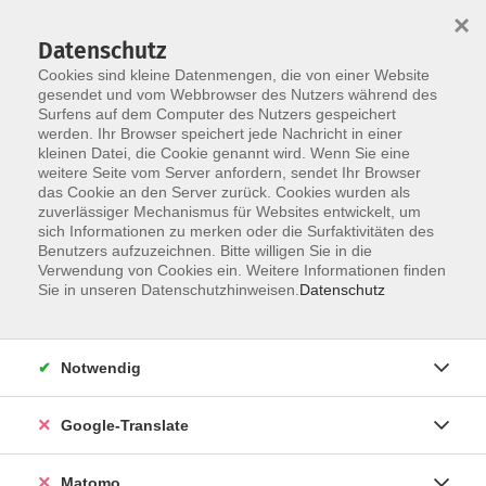
×
Datenschutz
Cookies sind kleine Datenmengen, die von einer Website
gesendet und vom Webbrowser des Nutzers während des
Surfens auf dem Computer des Nutzers gespeichert
Skip to main content
werden. Ihr Browser speichert jede Nachricht in einer
kleinen Datei, die Cookie genannt wird. Wenn Sie eine
weitere Seite vom Server anfordern, sendet Ihr Browser
Der Kurs konnte nicht gefunden werden.
das Cookie an den Server zurück. Cookies wurden als
zuverlässiger Mechanismus für Websites entwickelt, um
sich Informationen zu merken oder die Surfaktivitäten des
Benutzers aufzuzeichnen. Bitte willigen Sie in die
Verwendung von Cookies ein. Weitere Informationen finden
Impressum
Sie in unseren Datenschutzhinweisen.
Datenschutz
AGB
Datenschutzerklärung
Notwendig
Datenschutzhinweise zur Anmeldung
Barrierefreiheitserklärung
Google-Translate
Matomo