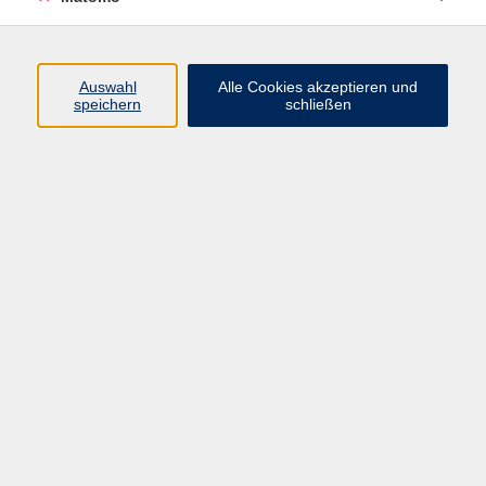
Volkshochschule Erlangen
Friedrichstr. 19-21
Auswahl
Alle Cookies akzeptieren und
91054 Erlangen
speichern
schließen
Kontakt
09131 86 - 2668
Fax: 09131 86 - 2702
►
E-Mail
►
Kontaktformular
►
Öffnungszeiten
►
Telefonzeiten