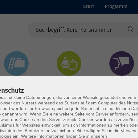
Start
Programm
Beruf & Digitales
Gesundheit & Ernährung
Sprachen
enschutz
s sind kleine Datenmengen, die von einer Website gesendet und vom
owser des Nutzers während des Surfens auf dem Computer des Nutze
chert werden. Ihr Browser speichert jede Nachricht in einer kleinen Dat
 genannt wird. Wenn Sie eine weitere Seite vom Server anfordern, se
owser das Cookie an den Server zurück. Cookies wurden als zuverlässi
ismus für Websites entwickelt, um sich Informationen zu merken oder
tivitäten des Benutzers aufzuzeichnen. Bitte willigen Sie in die Verwen
okies ein. Weitere Informationen finden Sie in unseren