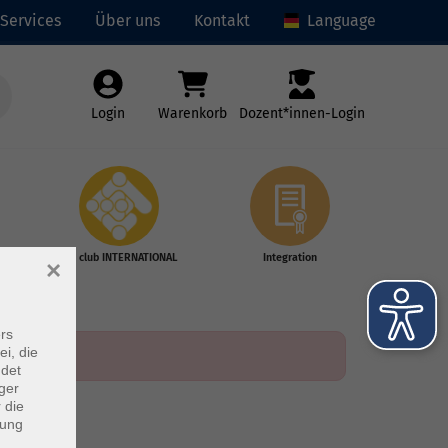
Services
Über uns
Kontakt
Language
Login
Warenkorb
Dozent*innen-Login
vhs club INTERNATIONAL
Integration
×
rs
ei, die
ndet
ger
 die
dung