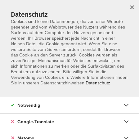
×
Datenschutz
Cookies sind kleine Datenmengen, die von einer Website
gesendet und vom Webbrowser des Nutzers während des
Surfens auf dem Computer des Nutzers gespeichert
Skip to main content
werden. Ihr Browser speichert jede Nachricht in einer
kleinen Datei, die Cookie genannt wird. Wenn Sie eine
weitere Seite vom Server anfordern, sendet Ihr Browser
Der Kurs konnte nicht gefunden werden.
das Cookie an den Server zurück. Cookies wurden als
zuverlässiger Mechanismus für Websites entwickelt, um
sich Informationen zu merken oder die Surfaktivitäten des
Benutzers aufzuzeichnen. Bitte willigen Sie in die
Verwendung von Cookies ein. Weitere Informationen finden
Impressum
Sie in unseren Datenschutzhinweisen.
Datenschutz
AGB
Datenschutzerklärung
Notwendig
Datenschutzhinweise zur Anmeldung
Barrierefreiheitserklärung
Google-Translate
Matomo