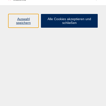
Volkshochschule Erlangen
Friedrichstr. 19-21
Auswahl
Alle Cookies akzeptieren und
91054 Erlangen
speichern
schließen
Kontakt
09131 86 - 2668
Fax: 09131 86 - 2702
►
E-Mail
►
Kontaktformular
►
Öffnungszeiten
►
Telefonzeiten