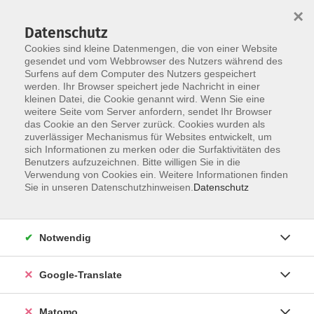
×
Datenschutz
Cookies sind kleine Datenmengen, die von einer Website
gesendet und vom Webbrowser des Nutzers während des
Surfens auf dem Computer des Nutzers gespeichert
Skip to main content
werden. Ihr Browser speichert jede Nachricht in einer
kleinen Datei, die Cookie genannt wird. Wenn Sie eine
weitere Seite vom Server anfordern, sendet Ihr Browser
Der Kurs konnte nicht gefunden werden.
das Cookie an den Server zurück. Cookies wurden als
zuverlässiger Mechanismus für Websites entwickelt, um
sich Informationen zu merken oder die Surfaktivitäten des
Benutzers aufzuzeichnen. Bitte willigen Sie in die
Verwendung von Cookies ein. Weitere Informationen finden
Impressum
Sie in unseren Datenschutzhinweisen.
Datenschutz
AGB
Datenschutzerklärung
Notwendig
Datenschutzhinweise zur Anmeldung
Barrierefreiheitserklärung
Google-Translate
Matomo