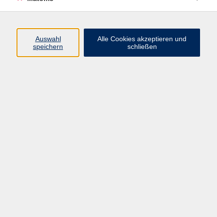
Volkshochschule Erlangen
Friedrichstr. 19-21
Auswahl
Alle Cookies akzeptieren und
91054 Erlangen
speichern
schließen
Kontakt
09131 86 - 2668
Fax: 09131 86 - 2702
►
E-Mail
►
Kontaktformular
►
Öffnungszeiten
►
Telefonzeiten