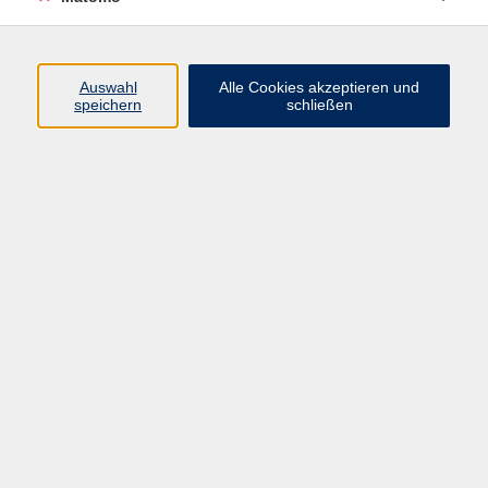
Volkshochschule Erlangen
Friedrichstr. 19-21
Auswahl
Alle Cookies akzeptieren und
91054 Erlangen
speichern
schließen
Kontakt
09131 86 - 2668
Fax: 09131 86 - 2702
►
E-Mail
►
Kontaktformular
►
Öffnungszeiten
►
Telefonzeiten