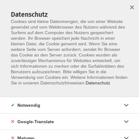
×
Datenschutz
Cookies sind kleine Datenmengen, die von einer Website
gesendet und vom Webbrowser des Nutzers während des
Surfens auf dem Computer des Nutzers gespeichert
Skip to main content
werden. Ihr Browser speichert jede Nachricht in einer
kleinen Datei, die Cookie genannt wird. Wenn Sie eine
weitere Seite vom Server anfordern, sendet Ihr Browser
Der Kurs konnte nicht gefunden werden.
das Cookie an den Server zurück. Cookies wurden als
zuverlässiger Mechanismus für Websites entwickelt, um
sich Informationen zu merken oder die Surfaktivitäten des
Benutzers aufzuzeichnen. Bitte willigen Sie in die
Verwendung von Cookies ein. Weitere Informationen finden
Impressum
Sie in unseren Datenschutzhinweisen.
Datenschutz
AGB
Datenschutzerklärung
Notwendig
Datenschutzhinweise zur Anmeldung
Barrierefreiheitserklärung
Google-Translate
Matomo