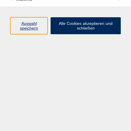
Volkshochschule Erlangen
Friedrichstr. 19-21
Auswahl
Alle Cookies akzeptieren und
91054 Erlangen
speichern
schließen
Kontakt
09131 86 - 2668
Fax: 09131 86 - 2702
►
E-Mail
►
Kontaktformular
►
Öffnungszeiten
►
Telefonzeiten