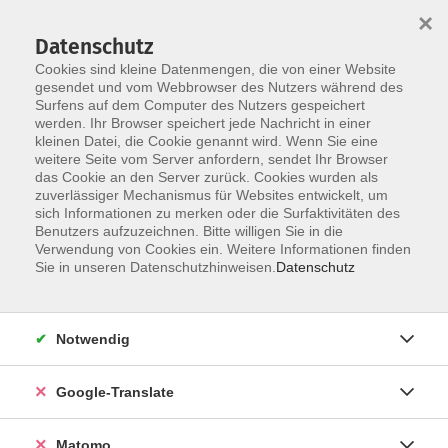
×
Datenschutz
Cookies sind kleine Datenmengen, die von einer Website
gesendet und vom Webbrowser des Nutzers während des
Surfens auf dem Computer des Nutzers gespeichert
Skip to main content
werden. Ihr Browser speichert jede Nachricht in einer
kleinen Datei, die Cookie genannt wird. Wenn Sie eine
weitere Seite vom Server anfordern, sendet Ihr Browser
Der Kurs konnte nicht gefunden werden.
das Cookie an den Server zurück. Cookies wurden als
zuverlässiger Mechanismus für Websites entwickelt, um
sich Informationen zu merken oder die Surfaktivitäten des
Benutzers aufzuzeichnen. Bitte willigen Sie in die
Verwendung von Cookies ein. Weitere Informationen finden
Impressum
Sie in unseren Datenschutzhinweisen.
Datenschutz
AGB
Datenschutzerklärung
Notwendig
Datenschutzhinweise zur Anmeldung
Barrierefreiheitserklärung
Google-Translate
Matomo