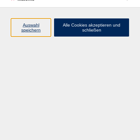
Volkshochschule Erlangen
Friedrichstr. 19-21
Auswahl
Alle Cookies akzeptieren und
91054 Erlangen
speichern
schließen
Kontakt
09131 86 - 2668
Fax: 09131 86 - 2702
►
E-Mail
►
Kontaktformular
►
Öffnungszeiten
►
Telefonzeiten