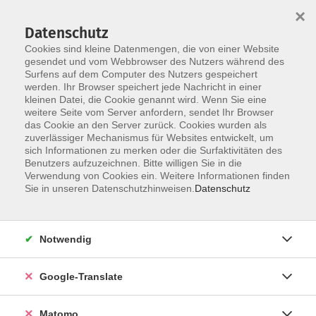
×
Datenschutz
Cookies sind kleine Datenmengen, die von einer Website
gesendet und vom Webbrowser des Nutzers während des
Surfens auf dem Computer des Nutzers gespeichert
Skip to main content
werden. Ihr Browser speichert jede Nachricht in einer
kleinen Datei, die Cookie genannt wird. Wenn Sie eine
weitere Seite vom Server anfordern, sendet Ihr Browser
Der Kurs konnte nicht gefunden werden.
das Cookie an den Server zurück. Cookies wurden als
zuverlässiger Mechanismus für Websites entwickelt, um
sich Informationen zu merken oder die Surfaktivitäten des
Benutzers aufzuzeichnen. Bitte willigen Sie in die
Verwendung von Cookies ein. Weitere Informationen finden
Impressum
Sie in unseren Datenschutzhinweisen.
Datenschutz
AGB
Datenschutzerklärung
Notwendig
Datenschutzhinweise zur Anmeldung
Barrierefreiheitserklärung
Google-Translate
Matomo