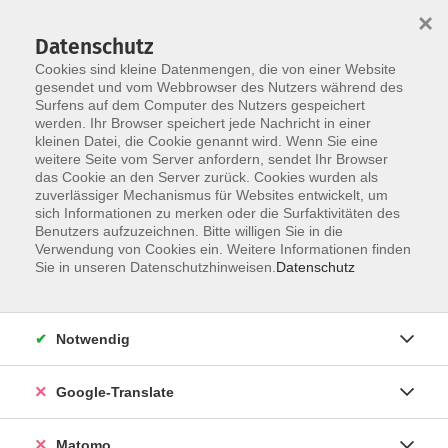
×
Datenschutz
Cookies sind kleine Datenmengen, die von einer Website
gesendet und vom Webbrowser des Nutzers während des
Surfens auf dem Computer des Nutzers gespeichert
Skip to main content
werden. Ihr Browser speichert jede Nachricht in einer
kleinen Datei, die Cookie genannt wird. Wenn Sie eine
weitere Seite vom Server anfordern, sendet Ihr Browser
Der Kurs konnte nicht gefunden werden.
das Cookie an den Server zurück. Cookies wurden als
zuverlässiger Mechanismus für Websites entwickelt, um
sich Informationen zu merken oder die Surfaktivitäten des
Benutzers aufzuzeichnen. Bitte willigen Sie in die
Verwendung von Cookies ein. Weitere Informationen finden
Impressum
Sie in unseren Datenschutzhinweisen.
Datenschutz
AGB
Datenschutzerklärung
Notwendig
Datenschutzhinweise zur Anmeldung
Barrierefreiheitserklärung
Google-Translate
Matomo