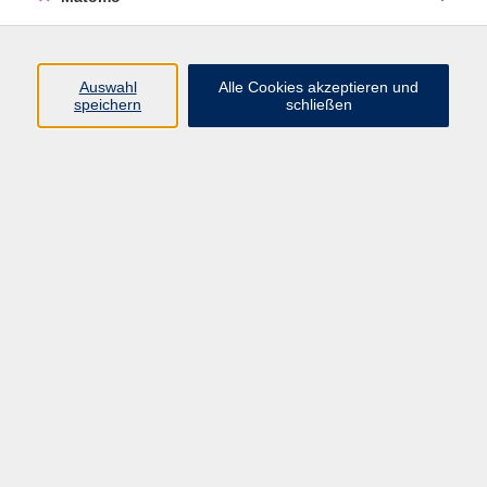
Volkshochschule Erlangen
Friedrichstr. 19-21
Auswahl
Alle Cookies akzeptieren und
91054 Erlangen
speichern
schließen
Kontakt
09131 86 - 2668
Fax: 09131 86 - 2702
►
E-Mail
►
Kontaktformular
►
Öffnungszeiten
►
Telefonzeiten