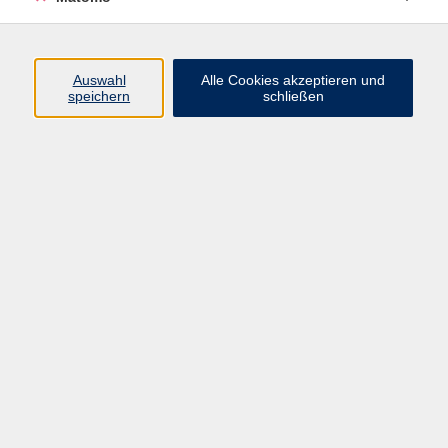
Volkshochschule Erlangen
Friedrichstr. 19-21
Auswahl
Alle Cookies akzeptieren und
91054 Erlangen
speichern
schließen
Kontakt
09131 86 - 2668
Fax: 09131 86 - 2702
►
E-Mail
►
Kontaktformular
►
Öffnungszeiten
►
Telefonzeiten