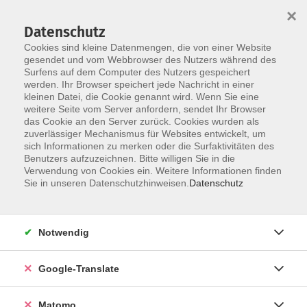
×
Datenschutz
Cookies sind kleine Datenmengen, die von einer Website
gesendet und vom Webbrowser des Nutzers während des
Surfens auf dem Computer des Nutzers gespeichert
Skip to main content
werden. Ihr Browser speichert jede Nachricht in einer
kleinen Datei, die Cookie genannt wird. Wenn Sie eine
weitere Seite vom Server anfordern, sendet Ihr Browser
Der Kurs konnte nicht gefunden werden.
das Cookie an den Server zurück. Cookies wurden als
zuverlässiger Mechanismus für Websites entwickelt, um
sich Informationen zu merken oder die Surfaktivitäten des
Benutzers aufzuzeichnen. Bitte willigen Sie in die
Verwendung von Cookies ein. Weitere Informationen finden
Impressum
Sie in unseren Datenschutzhinweisen.
Datenschutz
AGB
Datenschutzerklärung
Notwendig
Datenschutzhinweise zur Anmeldung
Barrierefreiheitserklärung
Google-Translate
Matomo