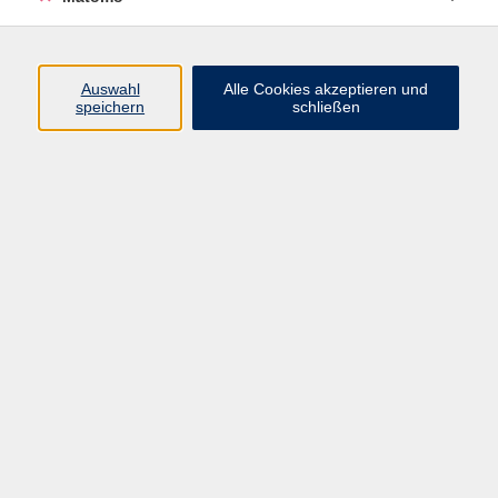
Volkshochschule Erlangen
Friedrichstr. 19-21
Auswahl
Alle Cookies akzeptieren und
91054 Erlangen
speichern
schließen
Kontakt
09131 86 - 2668
Fax: 09131 86 - 2702
►
E-Mail
►
Kontaktformular
►
Öffnungszeiten
►
Telefonzeiten