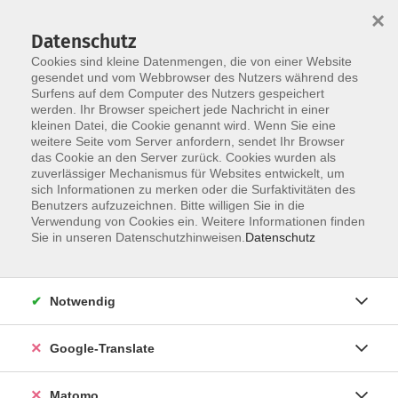
×
Datenschutz
Cookies sind kleine Datenmengen, die von einer Website
gesendet und vom Webbrowser des Nutzers während des
Surfens auf dem Computer des Nutzers gespeichert
Skip to main content
werden. Ihr Browser speichert jede Nachricht in einer
kleinen Datei, die Cookie genannt wird. Wenn Sie eine
weitere Seite vom Server anfordern, sendet Ihr Browser
Der Kurs konnte nicht gefunden werden.
das Cookie an den Server zurück. Cookies wurden als
zuverlässiger Mechanismus für Websites entwickelt, um
sich Informationen zu merken oder die Surfaktivitäten des
Benutzers aufzuzeichnen. Bitte willigen Sie in die
Verwendung von Cookies ein. Weitere Informationen finden
Impressum
Sie in unseren Datenschutzhinweisen.
Datenschutz
AGB
Datenschutzerklärung
Notwendig
Datenschutzhinweise zur Anmeldung
Barrierefreiheitserklärung
Google-Translate
Matomo