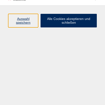
Volkshochschule Erlangen
Friedrichstr. 19-21
Auswahl
Alle Cookies akzeptieren und
91054 Erlangen
speichern
schließen
Kontakt
09131 86 - 2668
Fax: 09131 86 - 2702
►
E-Mail
►
Kontaktformular
►
Öffnungszeiten
►
Telefonzeiten