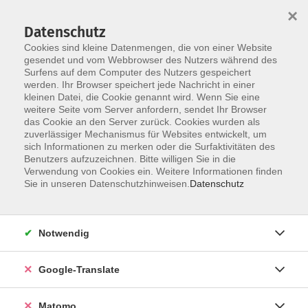
×
Datenschutz
Cookies sind kleine Datenmengen, die von einer Website
gesendet und vom Webbrowser des Nutzers während des
Surfens auf dem Computer des Nutzers gespeichert
Skip to main content
werden. Ihr Browser speichert jede Nachricht in einer
kleinen Datei, die Cookie genannt wird. Wenn Sie eine
weitere Seite vom Server anfordern, sendet Ihr Browser
Der Kurs konnte nicht gefunden werden.
das Cookie an den Server zurück. Cookies wurden als
zuverlässiger Mechanismus für Websites entwickelt, um
sich Informationen zu merken oder die Surfaktivitäten des
Benutzers aufzuzeichnen. Bitte willigen Sie in die
Verwendung von Cookies ein. Weitere Informationen finden
Impressum
Sie in unseren Datenschutzhinweisen.
Datenschutz
AGB
Datenschutzerklärung
Notwendig
Datenschutzhinweise zur Anmeldung
Barrierefreiheitserklärung
Google-Translate
Matomo