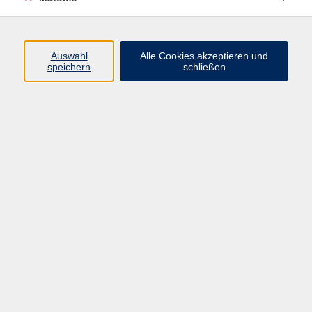
Volkshochschule Erlangen
Friedrichstr. 19-21
Auswahl
Alle Cookies akzeptieren und
91054 Erlangen
speichern
schließen
Kontakt
09131 86 - 2668
Fax: 09131 86 - 2702
►
E-Mail
►
Kontaktformular
►
Öffnungszeiten
►
Telefonzeiten