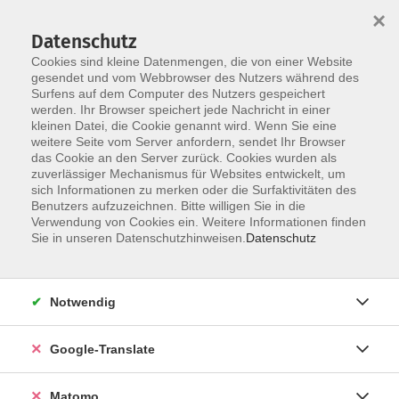
×
Datenschutz
Cookies sind kleine Datenmengen, die von einer Website
gesendet und vom Webbrowser des Nutzers während des
Surfens auf dem Computer des Nutzers gespeichert
Skip to main content
werden. Ihr Browser speichert jede Nachricht in einer
kleinen Datei, die Cookie genannt wird. Wenn Sie eine
weitere Seite vom Server anfordern, sendet Ihr Browser
Der Kurs konnte nicht gefunden werden.
das Cookie an den Server zurück. Cookies wurden als
zuverlässiger Mechanismus für Websites entwickelt, um
sich Informationen zu merken oder die Surfaktivitäten des
Benutzers aufzuzeichnen. Bitte willigen Sie in die
Verwendung von Cookies ein. Weitere Informationen finden
Impressum
Sie in unseren Datenschutzhinweisen.
Datenschutz
AGB
Datenschutzerklärung
Notwendig
Datenschutzhinweise zur Anmeldung
Barrierefreiheitserklärung
Google-Translate
Matomo