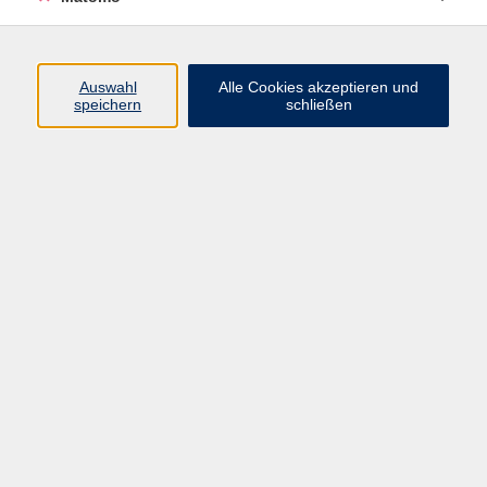
Klettern mit dem DAV
Ergebnisse filtern
Auswahl
Alle Cookies akzeptieren und
speichern
schließen
Keine passenden Kurse gefunden.
Impressum
AGB
Datenschutzerklärung
Datenschutzhinweise zur Anmeldung
Barrierefreiheitserklärung
Volkshochschule Erlangen