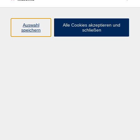
Volkshochschule Erlangen
Friedrichstr. 19-21
Auswahl
Alle Cookies akzeptieren und
91054 Erlangen
speichern
schließen
Kontakt
09131 86 - 2668
Fax: 09131 86 - 2702
►
E-Mail
►
Kontaktformular
►
Öffnungszeiten
►
Telefonzeiten