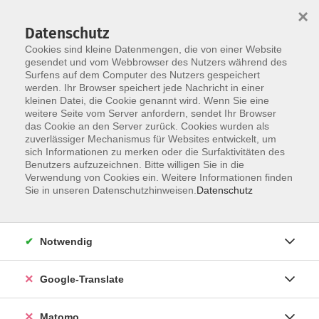
×
Datenschutz
Cookies sind kleine Datenmengen, die von einer Website
gesendet und vom Webbrowser des Nutzers während des
Surfens auf dem Computer des Nutzers gespeichert
Skip to main content
werden. Ihr Browser speichert jede Nachricht in einer
kleinen Datei, die Cookie genannt wird. Wenn Sie eine
weitere Seite vom Server anfordern, sendet Ihr Browser
Der Kurs konnte nicht gefunden werden.
das Cookie an den Server zurück. Cookies wurden als
zuverlässiger Mechanismus für Websites entwickelt, um
sich Informationen zu merken oder die Surfaktivitäten des
Benutzers aufzuzeichnen. Bitte willigen Sie in die
Verwendung von Cookies ein. Weitere Informationen finden
Impressum
Sie in unseren Datenschutzhinweisen.
Datenschutz
AGB
Datenschutzerklärung
Notwendig
Datenschutzhinweise zur Anmeldung
Barrierefreiheitserklärung
Google-Translate
Matomo