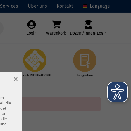
Services
Über uns
Kontakt
Language
Login
Warenkorb
Dozent*innen-Login
vhs club INTERNATIONAL
Integration
×
rs
ei, die
ndet
ger
 die
dung