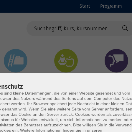
Start
Programm
Beruf & Digitales
Gesundheit & Ernährung
Sprachen
enschutz
s sind kleine Datenmengen, die von einer Website gesendet und vom
owser des Nutzers während des Surfens auf dem Computer des Nutze
chert werden. Ihr Browser speichert jede Nachricht in einer kleinen Dat
 genannt wird. Wenn Sie eine weitere Seite vom Server anfordern, se
owser das Cookie an den Server zurück. Cookies wurden als zuverlässi
ismus für Websites entwickelt, um sich Informationen zu merken oder
tivitäten des Benutzers aufzuzeichnen. Bitte willigen Sie in die Verwen
okies ein. Weitere Informationen finden Sie in unseren