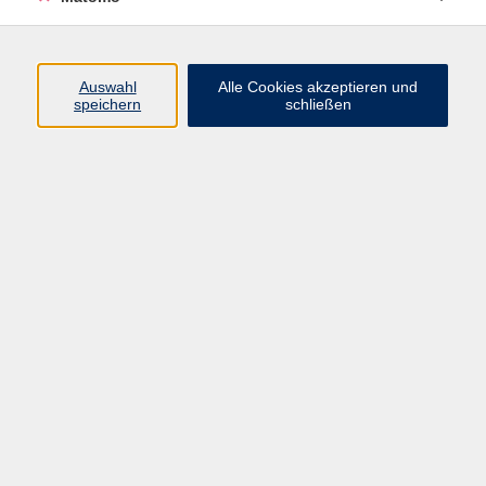
Volkshochschule Erlangen
Friedrichstr. 19-21
Auswahl
Alle Cookies akzeptieren und
91054 Erlangen
speichern
schließen
Kontakt
09131 86 - 2668
Fax: 09131 86 - 2702
►
E-Mail
►
Kontaktformular
►
Öffnungszeiten
►
Telefonzeiten