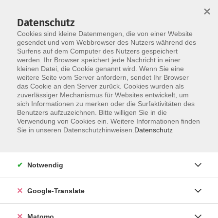
×
Datenschutz
Cookies sind kleine Datenmengen, die von einer Website
gesendet und vom Webbrowser des Nutzers während des
Surfens auf dem Computer des Nutzers gespeichert
Skip to main content
werden. Ihr Browser speichert jede Nachricht in einer
kleinen Datei, die Cookie genannt wird. Wenn Sie eine
weitere Seite vom Server anfordern, sendet Ihr Browser
Der Kurs konnte nicht gefunden werden.
das Cookie an den Server zurück. Cookies wurden als
zuverlässiger Mechanismus für Websites entwickelt, um
sich Informationen zu merken oder die Surfaktivitäten des
Benutzers aufzuzeichnen. Bitte willigen Sie in die
Verwendung von Cookies ein. Weitere Informationen finden
Impressum
Sie in unseren Datenschutzhinweisen.
Datenschutz
AGB
Datenschutzerklärung
Notwendig
Datenschutzhinweise zur Anmeldung
Barrierefreiheitserklärung
Google-Translate
Matomo