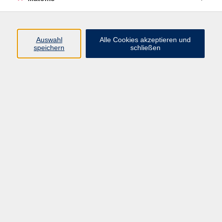
Volkshochschule Erlangen
Friedrichstr. 19-21
Auswahl
Alle Cookies akzeptieren und
91054 Erlangen
speichern
schließen
Kontakt
09131 86 - 2668
Fax: 09131 86 - 2702
►
E-Mail
►
Kontaktformular
►
Öffnungszeiten
►
Telefonzeiten