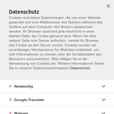
×
Datenschutz
Cookies sind kleine Datenmengen, die von einer Website
gesendet und vom Webbrowser des Nutzers während des
Surfens auf dem Computer des Nutzers gespeichert
Skip to main content
werden. Ihr Browser speichert jede Nachricht in einer
kleinen Datei, die Cookie genannt wird. Wenn Sie eine
weitere Seite vom Server anfordern, sendet Ihr Browser
Der Kurs konnte nicht gefunden werden.
das Cookie an den Server zurück. Cookies wurden als
zuverlässiger Mechanismus für Websites entwickelt, um
sich Informationen zu merken oder die Surfaktivitäten des
Benutzers aufzuzeichnen. Bitte willigen Sie in die
Verwendung von Cookies ein. Weitere Informationen finden
Impressum
Sie in unseren Datenschutzhinweisen.
Datenschutz
AGB
Datenschutzerklärung
Notwendig
Datenschutzhinweise zur Anmeldung
Barrierefreiheitserklärung
Google-Translate
Matomo