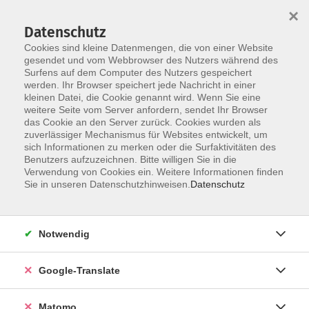
×
Datenschutz
Cookies sind kleine Datenmengen, die von einer Website
gesendet und vom Webbrowser des Nutzers während des
Surfens auf dem Computer des Nutzers gespeichert
Skip to main content
werden. Ihr Browser speichert jede Nachricht in einer
kleinen Datei, die Cookie genannt wird. Wenn Sie eine
weitere Seite vom Server anfordern, sendet Ihr Browser
Der Kurs konnte nicht gefunden werden.
das Cookie an den Server zurück. Cookies wurden als
zuverlässiger Mechanismus für Websites entwickelt, um
sich Informationen zu merken oder die Surfaktivitäten des
Benutzers aufzuzeichnen. Bitte willigen Sie in die
Verwendung von Cookies ein. Weitere Informationen finden
Impressum
Sie in unseren Datenschutzhinweisen.
Datenschutz
AGB
Datenschutzerklärung
Notwendig
Datenschutzhinweise zur Anmeldung
Barrierefreiheitserklärung
Google-Translate
Matomo