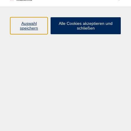
Volkshochschule Erlangen
Friedrichstr. 19-21
Auswahl
Alle Cookies akzeptieren und
91054 Erlangen
speichern
schließen
Kontakt
09131 86 - 2668
Fax: 09131 86 - 2702
►
E-Mail
►
Kontaktformular
►
Öffnungszeiten
►
Telefonzeiten