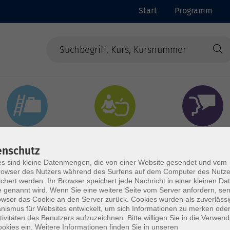
Start
Programm
Beruf & Digitales
Gesundheit & Ernährung
Sprachen
enschutz
s sind kleine Datenmengen, die von einer Website gesendet und vom
owser des Nutzers während des Surfens auf dem Computer des Nutze
chert werden. Ihr Browser speichert jede Nachricht in einer kleinen Dat
 genannt wird. Wenn Sie eine weitere Seite vom Server anfordern, se
owser das Cookie an den Server zurück. Cookies wurden als zuverlässi
ismus für Websites entwickelt, um sich Informationen zu merken oder
tivitäten des Benutzers aufzuzeichnen. Bitte willigen Sie in die Verwen
okies ein. Weitere Informationen finden Sie in unseren