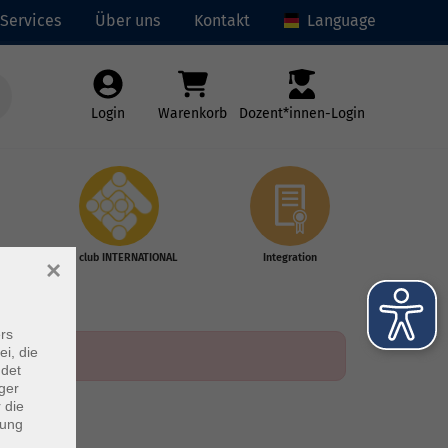
Services
Über uns
Kontakt
Language
Login
Warenkorb
Dozent*innen-Login
vhs club INTERNATIONAL
Integration
×
rs
ei, die
ndet
ger
 die
dung