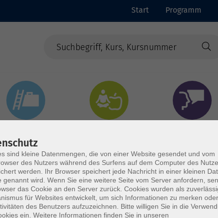
Start
Programm
Beruf & Digitales
Gesundheit & Ernährung
Sprachen
enschutz
s sind kleine Datenmengen, die von einer Website gesendet und vom
owser des Nutzers während des Surfens auf dem Computer des Nutze
chert werden. Ihr Browser speichert jede Nachricht in einer kleinen Dat
 genannt wird. Wenn Sie eine weitere Seite vom Server anfordern, se
owser das Cookie an den Server zurück. Cookies wurden als zuverlässi
ismus für Websites entwickelt, um sich Informationen zu merken oder
tivitäten des Benutzers aufzuzeichnen. Bitte willigen Sie in die Verwen
okies ein. Weitere Informationen finden Sie in unseren