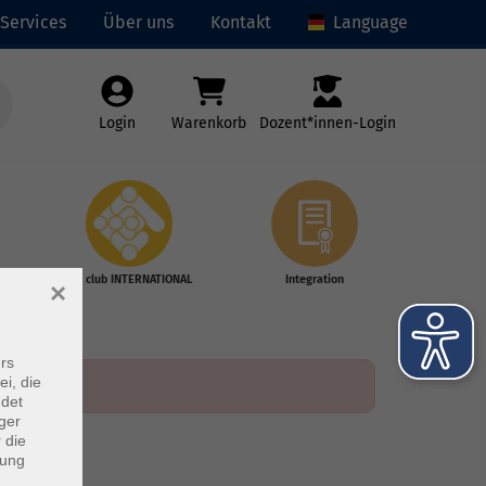
Services
Über uns
Kontakt
Language
Login
Warenkorb
Dozent*innen-Login
vhs club INTERNATIONAL
Integration
×
rs
ei, die
ndet
ger
 die
dung