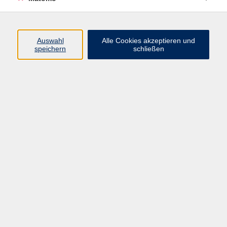
Volkshochschule Erlangen
Friedrichstr. 19-21
Auswahl
Alle Cookies akzeptieren und
91054 Erlangen
speichern
schließen
Kontakt
09131 86 - 2668
Fax: 09131 86 - 2702
►
E-Mail
►
Kontaktformular
►
Öffnungszeiten
►
Telefonzeiten