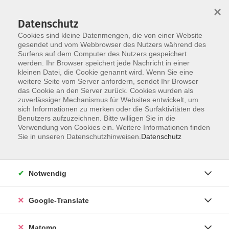
×
Datenschutz
Cookies sind kleine Datenmengen, die von einer Website
gesendet und vom Webbrowser des Nutzers während des
Surfens auf dem Computer des Nutzers gespeichert
Skip to main content
werden. Ihr Browser speichert jede Nachricht in einer
kleinen Datei, die Cookie genannt wird. Wenn Sie eine
weitere Seite vom Server anfordern, sendet Ihr Browser
Der Kurs konnte nicht gefunden werden.
das Cookie an den Server zurück. Cookies wurden als
zuverlässiger Mechanismus für Websites entwickelt, um
sich Informationen zu merken oder die Surfaktivitäten des
Benutzers aufzuzeichnen. Bitte willigen Sie in die
Verwendung von Cookies ein. Weitere Informationen finden
Impressum
Sie in unseren Datenschutzhinweisen.
Datenschutz
AGB
Datenschutzerklärung
Notwendig
Datenschutzhinweise zur Anmeldung
Barrierefreiheitserklärung
Google-Translate
Matomo