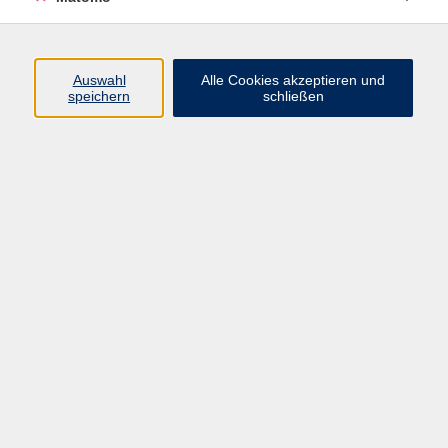
Volkshochschule Erlangen
Friedrichstr. 19-21
Auswahl
Alle Cookies akzeptieren und
91054 Erlangen
speichern
schließen
Kontakt
09131 86 - 2668
Fax: 09131 86 - 2702
►
E-Mail
►
Kontaktformular
►
Öffnungszeiten
►
Telefonzeiten