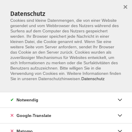
×
Datenschutz
Cookies sind kleine Datenmengen, die von einer Website
gesendet und vom Webbrowser des Nutzers während des
Surfens auf dem Computer des Nutzers gespeichert
Skip to main content
werden. Ihr Browser speichert jede Nachricht in einer
kleinen Datei, die Cookie genannt wird. Wenn Sie eine
weitere Seite vom Server anfordern, sendet Ihr Browser
Der Kurs konnte nicht gefunden werden.
das Cookie an den Server zurück. Cookies wurden als
zuverlässiger Mechanismus für Websites entwickelt, um
sich Informationen zu merken oder die Surfaktivitäten des
Benutzers aufzuzeichnen. Bitte willigen Sie in die
Verwendung von Cookies ein. Weitere Informationen finden
Impressum
Sie in unseren Datenschutzhinweisen.
Datenschutz
AGB
Datenschutzerklärung
Notwendig
Datenschutzhinweise zur Anmeldung
Barrierefreiheitserklärung
Google-Translate
Matomo