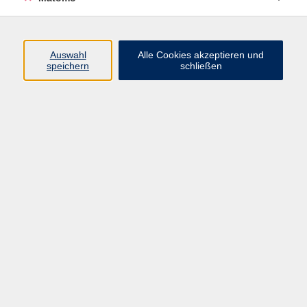
Volkshochschule Erlangen
Friedrichstr. 19-21
Auswahl
Alle Cookies akzeptieren und
91054 Erlangen
speichern
schließen
Kontakt
09131 86 - 2668
Fax: 09131 86 - 2702
►
E-Mail
►
Kontaktformular
►
Öffnungszeiten
►
Telefonzeiten