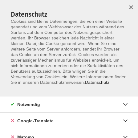
×
Datenschutz
Cookies sind kleine Datenmengen, die von einer Website
gesendet und vom Webbrowser des Nutzers während des
Surfens auf dem Computer des Nutzers gespeichert
Skip to main content
werden. Ihr Browser speichert jede Nachricht in einer
kleinen Datei, die Cookie genannt wird. Wenn Sie eine
weitere Seite vom Server anfordern, sendet Ihr Browser
Der Kurs konnte nicht gefunden werden.
das Cookie an den Server zurück. Cookies wurden als
zuverlässiger Mechanismus für Websites entwickelt, um
sich Informationen zu merken oder die Surfaktivitäten des
Benutzers aufzuzeichnen. Bitte willigen Sie in die
Verwendung von Cookies ein. Weitere Informationen finden
Impressum
Sie in unseren Datenschutzhinweisen.
Datenschutz
AGB
Datenschutzerklärung
Notwendig
Datenschutzhinweise zur Anmeldung
Barrierefreiheitserklärung
Google-Translate
Matomo