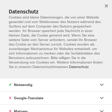
×
Datenschutz
Cookies sind kleine Datenmengen, die von einer Website
gesendet und vom Webbrowser des Nutzers während des
Surfens auf dem Computer des Nutzers gespeichert
Skip to main content
werden. Ihr Browser speichert jede Nachricht in einer
kleinen Datei, die Cookie genannt wird. Wenn Sie eine
weitere Seite vom Server anfordern, sendet Ihr Browser
Der Kurs konnte nicht gefunden werden.
das Cookie an den Server zurück. Cookies wurden als
zuverlässiger Mechanismus für Websites entwickelt, um
sich Informationen zu merken oder die Surfaktivitäten des
Benutzers aufzuzeichnen. Bitte willigen Sie in die
Verwendung von Cookies ein. Weitere Informationen finden
Impressum
Sie in unseren Datenschutzhinweisen.
Datenschutz
AGB
Datenschutzerklärung
Notwendig
Datenschutzhinweise zur Anmeldung
Barrierefreiheitserklärung
Google-Translate
Matomo