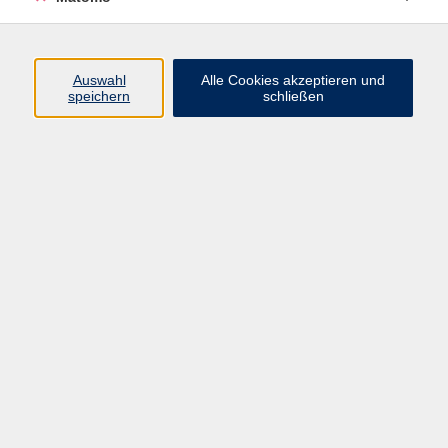
Volkshochschule Erlangen
Friedrichstr. 19-21
Auswahl
Alle Cookies akzeptieren und
91054 Erlangen
speichern
schließen
Kontakt
09131 86 - 2668
Fax: 09131 86 - 2702
►
E-Mail
►
Kontaktformular
►
Öffnungszeiten
►
Telefonzeiten