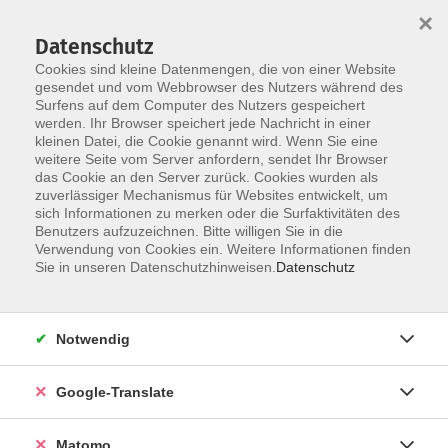
×
Datenschutz
Cookies sind kleine Datenmengen, die von einer Website
gesendet und vom Webbrowser des Nutzers während des
Surfens auf dem Computer des Nutzers gespeichert
Skip to main content
werden. Ihr Browser speichert jede Nachricht in einer
kleinen Datei, die Cookie genannt wird. Wenn Sie eine
weitere Seite vom Server anfordern, sendet Ihr Browser
Der Kurs konnte nicht gefunden werden.
das Cookie an den Server zurück. Cookies wurden als
zuverlässiger Mechanismus für Websites entwickelt, um
sich Informationen zu merken oder die Surfaktivitäten des
Benutzers aufzuzeichnen. Bitte willigen Sie in die
Verwendung von Cookies ein. Weitere Informationen finden
Impressum
Sie in unseren Datenschutzhinweisen.
Datenschutz
AGB
Datenschutzerklärung
Notwendig
Datenschutzhinweise zur Anmeldung
Barrierefreiheitserklärung
Google-Translate
Matomo