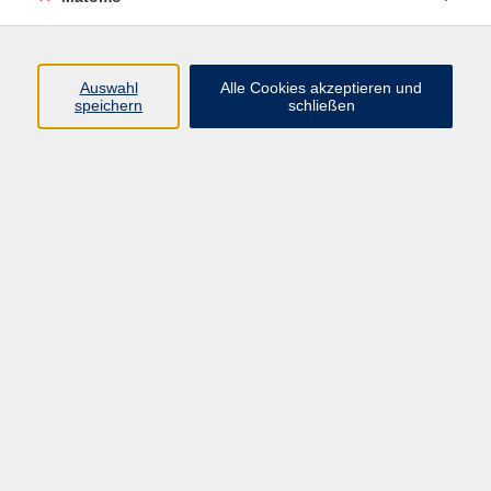
Volkshochschule Erlangen
Friedrichstr. 19-21
Auswahl
Alle Cookies akzeptieren und
91054 Erlangen
speichern
schließen
Kontakt
09131 86 - 2668
Fax: 09131 86 - 2702
►
E-Mail
►
Kontaktformular
►
Öffnungszeiten
►
Telefonzeiten