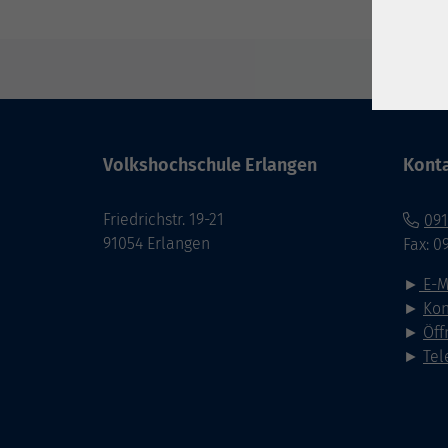
Volkshochschule Erlangen
Kont
Friedrichstr. 19-21
091
91054 Erlangen
Fax: 0
►
E-M
►
Kon
►
Öff
►
Tel