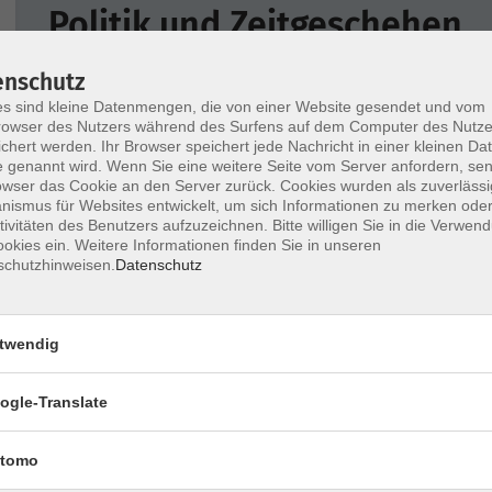
Politik und Zeitgeschehen
Was bewegt unsere Gesellschaft? Wir laden Fachleute zu
enschutz
initiieren Gespräche zu Themen, die uns alle bewegen.
s sind kleine Datenmengen, die von einer Website gesendet und vom
owser des Nutzers während des Surfens auf dem Computer des Nutze
chert werden. Ihr Browser speichert jede Nachricht in einer kleinen Dat
 genannt wird. Wenn Sie eine weitere Seite vom Server anfordern, se
owser das Cookie an den Server zurück. Cookies wurden als zuverlässi
Wochentage
Tageszeit
ismus für Websites entwickelt, um sich Informationen zu merken oder
tivitäten des Benutzers aufzuzeichnen. Bitte willigen Sie in die Verwen
okies ein. Weitere Informationen finden Sie in unseren
schutzhinweisen.
Datenschutz
twendig
Wie funktioniert unser Geldsystem? Der 
des Geldes durch die Institutionen
ogle-Translate
tomo