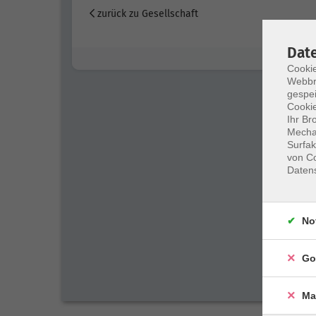
zurück zu Gesellschaft
Dat
Cookie
Webbr
gespei
Cookie
Ihr Br
Mechan
Surfak
von Co
Daten
No
Go
Ma