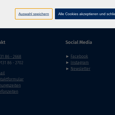
Auswahl speichern
Alle Cookies akzeptieren und schl
Impressum
AGB
Datenschutzerklärung
Datenschutzh
akt
Social Media
►
Facebook
31 86 - 2668
►
Instagram
9131 86 - 2702
►
Newsletter
ail
taktformular
nungszeiten
efonzeiten