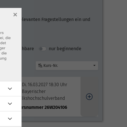
×
 aktuell relevanten Fragestellungen ein und
rs
ei, die
ndet
ger
nur buchbare
nur beginnende
 die
dung
Kurs-Nr.
Di. 16.03.2027 18:30 Uhr
Bayerischer
Fluss
Volkshochschulverband
Kursnummer 26W204106