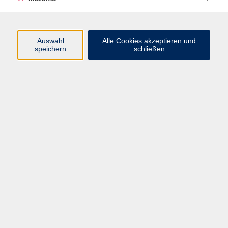
Volkshochschule Erlangen
Friedrichstr. 19-21
Auswahl
Alle Cookies akzeptieren und
91054 Erlangen
speichern
schließen
Kontakt
09131 86 - 2668
Fax: 09131 86 - 2702
►
E-Mail
►
Kontaktformular
►
Öffnungszeiten
►
Telefonzeiten