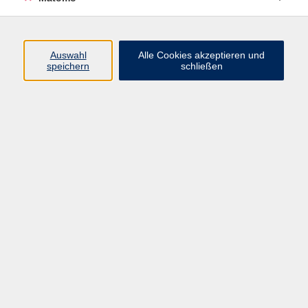
Volkshochschule Erlangen
Friedrichstr. 19-21
Auswahl
Alle Cookies akzeptieren und
91054 Erlangen
speichern
schließen
Kontakt
09131 86 - 2668
Fax: 09131 86 - 2702
►
E-Mail
►
Kontaktformular
►
Öffnungszeiten
►
Telefonzeiten