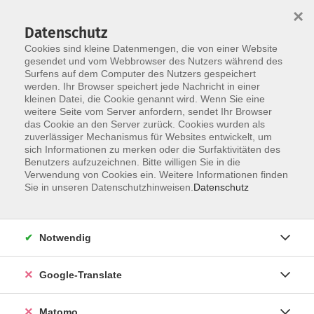
×
Datenschutz
Cookies sind kleine Datenmengen, die von einer Website
gesendet und vom Webbrowser des Nutzers während des
Surfens auf dem Computer des Nutzers gespeichert
Skip to main content
werden. Ihr Browser speichert jede Nachricht in einer
kleinen Datei, die Cookie genannt wird. Wenn Sie eine
weitere Seite vom Server anfordern, sendet Ihr Browser
Der Kurs konnte nicht gefunden werden.
das Cookie an den Server zurück. Cookies wurden als
zuverlässiger Mechanismus für Websites entwickelt, um
sich Informationen zu merken oder die Surfaktivitäten des
Benutzers aufzuzeichnen. Bitte willigen Sie in die
Verwendung von Cookies ein. Weitere Informationen finden
Impressum
Sie in unseren Datenschutzhinweisen.
Datenschutz
AGB
Datenschutzerklärung
Notwendig
Datenschutzhinweise zur Anmeldung
Barrierefreiheitserklärung
Google-Translate
Matomo