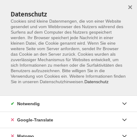
×
Datenschutz
Cookies sind kleine Datenmengen, die von einer Website
gesendet und vom Webbrowser des Nutzers während des
Surfens auf dem Computer des Nutzers gespeichert
Skip to main content
werden. Ihr Browser speichert jede Nachricht in einer
kleinen Datei, die Cookie genannt wird. Wenn Sie eine
weitere Seite vom Server anfordern, sendet Ihr Browser
Der Kurs konnte nicht gefunden werden.
das Cookie an den Server zurück. Cookies wurden als
zuverlässiger Mechanismus für Websites entwickelt, um
sich Informationen zu merken oder die Surfaktivitäten des
Benutzers aufzuzeichnen. Bitte willigen Sie in die
Verwendung von Cookies ein. Weitere Informationen finden
Impressum
Sie in unseren Datenschutzhinweisen.
Datenschutz
AGB
Datenschutzerklärung
Notwendig
Datenschutzhinweise zur Anmeldung
Barrierefreiheitserklärung
Google-Translate
Matomo