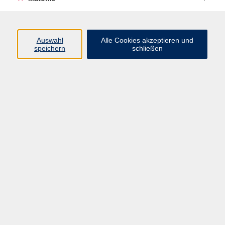
Volkshochschule Erlangen
Friedrichstr. 19-21
Auswahl
Alle Cookies akzeptieren und
91054 Erlangen
speichern
schließen
Kontakt
09131 86 - 2668
Fax: 09131 86 - 2702
►
E-Mail
►
Kontaktformular
►
Öffnungszeiten
►
Telefonzeiten