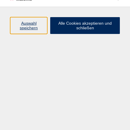
Volkshochschule Erlangen
Friedrichstr. 19-21
Auswahl
Alle Cookies akzeptieren und
91054 Erlangen
speichern
schließen
Kontakt
09131 86 - 2668
Fax: 09131 86 - 2702
►
E-Mail
►
Kontaktformular
►
Öffnungszeiten
►
Telefonzeiten