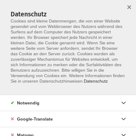
×
Datenschutz
Cookies sind kleine Datenmengen, die von einer Website
gesendet und vom Webbrowser des Nutzers während des
Surfens auf dem Computer des Nutzers gespeichert
Skip to main content
werden. Ihr Browser speichert jede Nachricht in einer
kleinen Datei, die Cookie genannt wird. Wenn Sie eine
weitere Seite vom Server anfordern, sendet Ihr Browser
Der Kurs konnte nicht gefunden werden.
das Cookie an den Server zurück. Cookies wurden als
zuverlässiger Mechanismus für Websites entwickelt, um
sich Informationen zu merken oder die Surfaktivitäten des
Benutzers aufzuzeichnen. Bitte willigen Sie in die
Verwendung von Cookies ein. Weitere Informationen finden
Impressum
Sie in unseren Datenschutzhinweisen.
Datenschutz
AGB
Datenschutzerklärung
Notwendig
Datenschutzhinweise zur Anmeldung
Barrierefreiheitserklärung
Google-Translate
Matomo