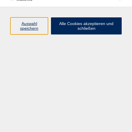
Volkshochschule Erlangen
Friedrichstr. 19-21
Auswahl
Alle Cookies akzeptieren und
91054 Erlangen
speichern
schließen
Kontakt
09131 86 - 2668
Fax: 09131 86 - 2702
►
E-Mail
►
Kontaktformular
►
Öffnungszeiten
►
Telefonzeiten