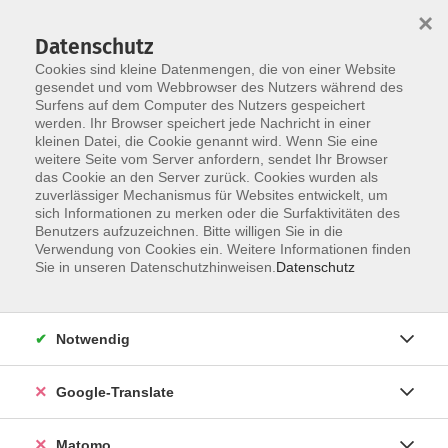
×
Datenschutz
Cookies sind kleine Datenmengen, die von einer Website
gesendet und vom Webbrowser des Nutzers während des
Surfens auf dem Computer des Nutzers gespeichert
Skip to main content
werden. Ihr Browser speichert jede Nachricht in einer
kleinen Datei, die Cookie genannt wird. Wenn Sie eine
weitere Seite vom Server anfordern, sendet Ihr Browser
Der Kurs konnte nicht gefunden werden.
das Cookie an den Server zurück. Cookies wurden als
zuverlässiger Mechanismus für Websites entwickelt, um
sich Informationen zu merken oder die Surfaktivitäten des
Benutzers aufzuzeichnen. Bitte willigen Sie in die
Verwendung von Cookies ein. Weitere Informationen finden
Impressum
Sie in unseren Datenschutzhinweisen.
Datenschutz
AGB
Datenschutzerklärung
Notwendig
Datenschutzhinweise zur Anmeldung
Barrierefreiheitserklärung
Google-Translate
Matomo