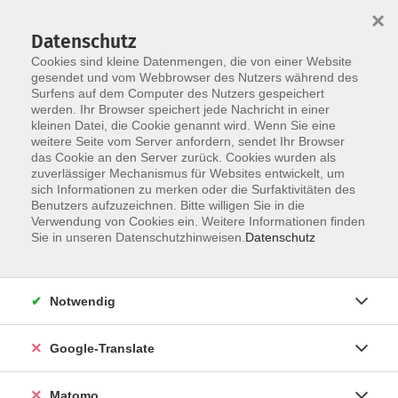
×
Datenschutz
Cookies sind kleine Datenmengen, die von einer Website
gesendet und vom Webbrowser des Nutzers während des
Surfens auf dem Computer des Nutzers gespeichert
Skip to main content
werden. Ihr Browser speichert jede Nachricht in einer
kleinen Datei, die Cookie genannt wird. Wenn Sie eine
weitere Seite vom Server anfordern, sendet Ihr Browser
Der Kurs konnte nicht gefunden werden.
das Cookie an den Server zurück. Cookies wurden als
zuverlässiger Mechanismus für Websites entwickelt, um
sich Informationen zu merken oder die Surfaktivitäten des
Benutzers aufzuzeichnen. Bitte willigen Sie in die
Verwendung von Cookies ein. Weitere Informationen finden
Impressum
Sie in unseren Datenschutzhinweisen.
Datenschutz
AGB
Datenschutzerklärung
Notwendig
Datenschutzhinweise zur Anmeldung
Barrierefreiheitserklärung
Google-Translate
Matomo