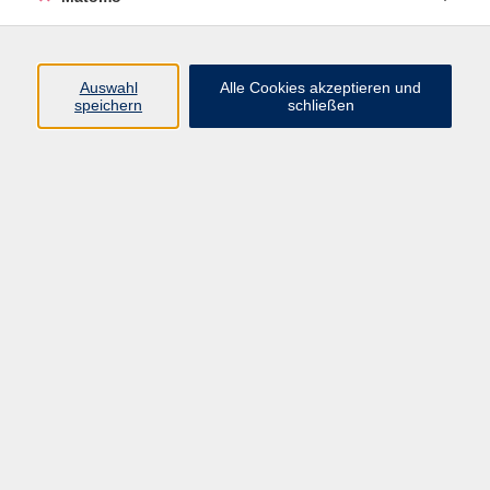
Volkshochschule Erlangen
Friedrichstr. 19-21
Auswahl
Alle Cookies akzeptieren und
91054 Erlangen
speichern
schließen
Kontakt
09131 86 - 2668
Fax: 09131 86 - 2702
►
E-Mail
►
Kontaktformular
►
Öffnungszeiten
►
Telefonzeiten