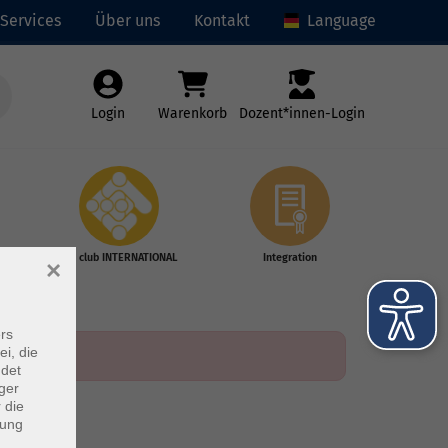
Services
Über uns
Kontakt
Language
Login
Warenkorb
Dozent*innen-Login
vhs club INTERNATIONAL
Integration
×
rs
ei, die
ndet
ger
 die
dung