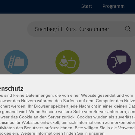
Start
Programm
Beruf & Digitales
Gesundheit & Ernährung
Sprachen
enschutz
s sind kleine Datenmengen, die von einer Website gesendet und vom
owser des Nutzers während des Surfens auf dem Computer des Nutze
chert werden. Ihr Browser speichert jede Nachricht in einer kleinen Dat
 genannt wird. Wenn Sie eine weitere Seite vom Server anfordern, se
owser das Cookie an den Server zurück. Cookies wurden als zuverlässi
ismus für Websites entwickelt, um sich Informationen zu merken oder
tivitäten des Benutzers aufzuzeichnen. Bitte willigen Sie in die Verwen
okies ein. Weitere Informationen finden Sie in unseren