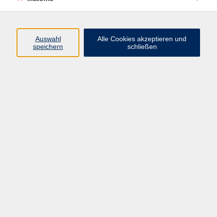
Volkshochschule Erlangen
Friedrichstr. 19-21
Auswahl
Alle Cookies akzeptieren und
91054 Erlangen
speichern
schließen
Kontakt
09131 86 - 2668
Fax: 09131 86 - 2702
►
E-Mail
►
Kontaktformular
►
Öffnungszeiten
►
Telefonzeiten