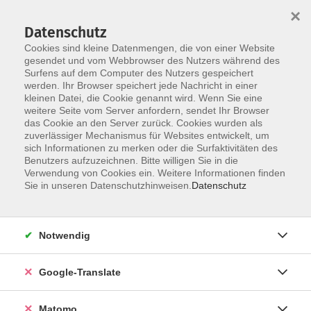
×
Datenschutz
Cookies sind kleine Datenmengen, die von einer Website
gesendet und vom Webbrowser des Nutzers während des
Surfens auf dem Computer des Nutzers gespeichert
Skip to main content
werden. Ihr Browser speichert jede Nachricht in einer
kleinen Datei, die Cookie genannt wird. Wenn Sie eine
weitere Seite vom Server anfordern, sendet Ihr Browser
Der Kurs konnte nicht gefunden werden.
das Cookie an den Server zurück. Cookies wurden als
zuverlässiger Mechanismus für Websites entwickelt, um
sich Informationen zu merken oder die Surfaktivitäten des
Benutzers aufzuzeichnen. Bitte willigen Sie in die
Verwendung von Cookies ein. Weitere Informationen finden
Impressum
Sie in unseren Datenschutzhinweisen.
Datenschutz
AGB
Datenschutzerklärung
Notwendig
Datenschutzhinweise zur Anmeldung
Barrierefreiheitserklärung
Google-Translate
Matomo