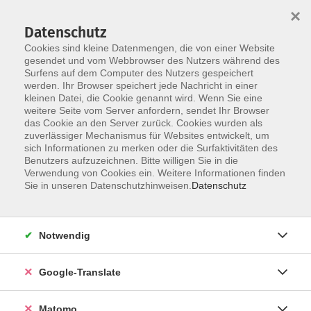
×
Datenschutz
Cookies sind kleine Datenmengen, die von einer Website
gesendet und vom Webbrowser des Nutzers während des
Surfens auf dem Computer des Nutzers gespeichert
Skip to main content
werden. Ihr Browser speichert jede Nachricht in einer
kleinen Datei, die Cookie genannt wird. Wenn Sie eine
weitere Seite vom Server anfordern, sendet Ihr Browser
Der Kurs konnte nicht gefunden werden.
das Cookie an den Server zurück. Cookies wurden als
zuverlässiger Mechanismus für Websites entwickelt, um
sich Informationen zu merken oder die Surfaktivitäten des
Benutzers aufzuzeichnen. Bitte willigen Sie in die
Verwendung von Cookies ein. Weitere Informationen finden
Impressum
Sie in unseren Datenschutzhinweisen.
Datenschutz
AGB
Datenschutzerklärung
Notwendig
Datenschutzhinweise zur Anmeldung
Barrierefreiheitserklärung
Google-Translate
Matomo