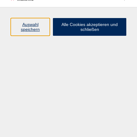
Volkshochschule Erlangen
Friedrichstr. 19-21
Auswahl
Alle Cookies akzeptieren und
91054 Erlangen
speichern
schließen
Kontakt
09131 86 - 2668
Fax: 09131 86 - 2702
►
E-Mail
►
Kontaktformular
►
Öffnungszeiten
►
Telefonzeiten