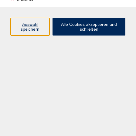
Volkshochschule Erlangen
Friedrichstr. 19-21
Auswahl
Alle Cookies akzeptieren und
91054 Erlangen
speichern
schließen
Kontakt
09131 86 - 2668
Fax: 09131 86 - 2702
►
E-Mail
►
Kontaktformular
►
Öffnungszeiten
►
Telefonzeiten