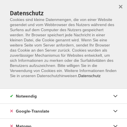
×
Datenschutz
Cookies sind kleine Datenmengen, die von einer Website
gesendet und vom Webbrowser des Nutzers während des
Surfens auf dem Computer des Nutzers gespeichert
Skip to main content
werden. Ihr Browser speichert jede Nachricht in einer
kleinen Datei, die Cookie genannt wird. Wenn Sie eine
weitere Seite vom Server anfordern, sendet Ihr Browser
Der Kurs konnte nicht gefunden werden.
das Cookie an den Server zurück. Cookies wurden als
zuverlässiger Mechanismus für Websites entwickelt, um
sich Informationen zu merken oder die Surfaktivitäten des
Benutzers aufzuzeichnen. Bitte willigen Sie in die
Verwendung von Cookies ein. Weitere Informationen finden
Impressum
Sie in unseren Datenschutzhinweisen.
Datenschutz
AGB
Datenschutzerklärung
Notwendig
Datenschutzhinweise zur Anmeldung
Barrierefreiheitserklärung
Google-Translate
Matomo