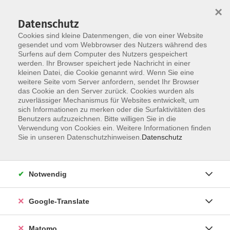
×
Datenschutz
Cookies sind kleine Datenmengen, die von einer Website
gesendet und vom Webbrowser des Nutzers während des
Surfens auf dem Computer des Nutzers gespeichert
Skip to main content
werden. Ihr Browser speichert jede Nachricht in einer
kleinen Datei, die Cookie genannt wird. Wenn Sie eine
weitere Seite vom Server anfordern, sendet Ihr Browser
Der Kurs konnte nicht gefunden werden.
das Cookie an den Server zurück. Cookies wurden als
zuverlässiger Mechanismus für Websites entwickelt, um
sich Informationen zu merken oder die Surfaktivitäten des
Benutzers aufzuzeichnen. Bitte willigen Sie in die
Verwendung von Cookies ein. Weitere Informationen finden
Impressum
Sie in unseren Datenschutzhinweisen.
Datenschutz
AGB
Datenschutzerklärung
Notwendig
Datenschutzhinweise zur Anmeldung
Barrierefreiheitserklärung
Google-Translate
Matomo