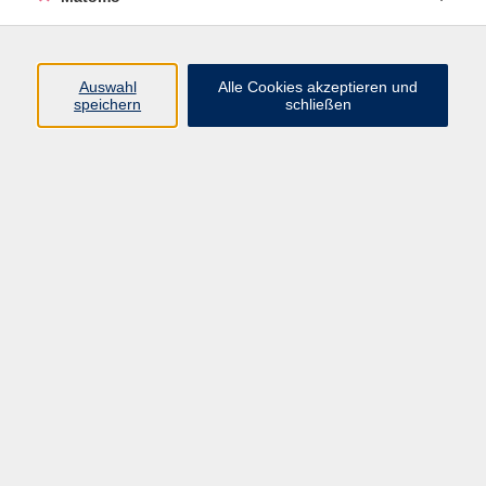
Volkshochschule Erlangen
Friedrichstr. 19-21
Auswahl
Alle Cookies akzeptieren und
91054 Erlangen
speichern
schließen
Kontakt
09131 86 - 2668
Fax: 09131 86 - 2702
►
E-Mail
►
Kontaktformular
►
Öffnungszeiten
►
Telefonzeiten