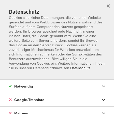
×
Datenschutz
Cookies sind kleine Datenmengen, die von einer Website
gesendet und vom Webbrowser des Nutzers während des
Surfens auf dem Computer des Nutzers gespeichert
Skip to main content
werden. Ihr Browser speichert jede Nachricht in einer
kleinen Datei, die Cookie genannt wird. Wenn Sie eine
weitere Seite vom Server anfordern, sendet Ihr Browser
Der Kurs konnte nicht gefunden werden.
das Cookie an den Server zurück. Cookies wurden als
zuverlässiger Mechanismus für Websites entwickelt, um
sich Informationen zu merken oder die Surfaktivitäten des
Benutzers aufzuzeichnen. Bitte willigen Sie in die
Verwendung von Cookies ein. Weitere Informationen finden
Impressum
Sie in unseren Datenschutzhinweisen.
Datenschutz
AGB
Datenschutzerklärung
Notwendig
Datenschutzhinweise zur Anmeldung
Barrierefreiheitserklärung
Google-Translate
Matomo