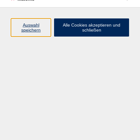
Volkshochschule Erlangen
Friedrichstr. 19-21
Auswahl
Alle Cookies akzeptieren und
91054 Erlangen
speichern
schließen
Kontakt
09131 86 - 2668
Fax: 09131 86 - 2702
►
E-Mail
►
Kontaktformular
►
Öffnungszeiten
►
Telefonzeiten