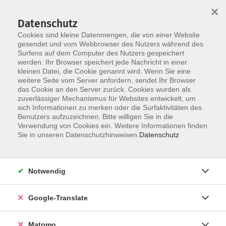
×
Datenschutz
Cookies sind kleine Datenmengen, die von einer Website
gesendet und vom Webbrowser des Nutzers während des
Surfens auf dem Computer des Nutzers gespeichert
Skip to main content
werden. Ihr Browser speichert jede Nachricht in einer
kleinen Datei, die Cookie genannt wird. Wenn Sie eine
weitere Seite vom Server anfordern, sendet Ihr Browser
Der Kurs konnte nicht gefunden werden.
das Cookie an den Server zurück. Cookies wurden als
zuverlässiger Mechanismus für Websites entwickelt, um
sich Informationen zu merken oder die Surfaktivitäten des
Benutzers aufzuzeichnen. Bitte willigen Sie in die
Verwendung von Cookies ein. Weitere Informationen finden
Impressum
Sie in unseren Datenschutzhinweisen.
Datenschutz
AGB
Datenschutzerklärung
Notwendig
Datenschutzhinweise zur Anmeldung
Barrierefreiheitserklärung
Google-Translate
Matomo