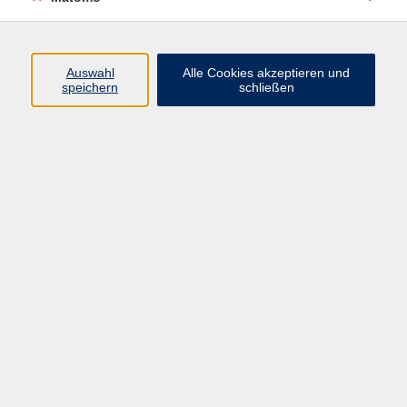
Volkshochschule Erlangen
Friedrichstr. 19-21
Auswahl
Alle Cookies akzeptieren und
91054 Erlangen
speichern
schließen
Kontakt
09131 86 - 2668
Fax: 09131 86 - 2702
►
E-Mail
►
Kontaktformular
►
Öffnungszeiten
►
Telefonzeiten