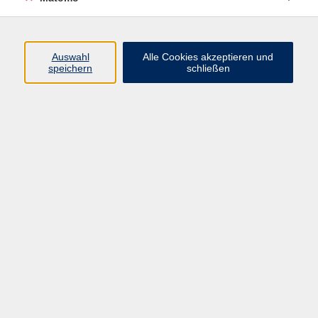
Volkshochschule Erlangen
Friedrichstr. 19-21
Auswahl
Alle Cookies akzeptieren und
91054 Erlangen
speichern
schließen
Kontakt
09131 86 - 2668
Fax: 09131 86 - 2702
►
E-Mail
►
Kontaktformular
►
Öffnungszeiten
►
Telefonzeiten