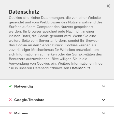
×
Datenschutz
Cookies sind kleine Datenmengen, die von einer Website
gesendet und vom Webbrowser des Nutzers während des
Surfens auf dem Computer des Nutzers gespeichert
Skip to main content
werden. Ihr Browser speichert jede Nachricht in einer
kleinen Datei, die Cookie genannt wird. Wenn Sie eine
weitere Seite vom Server anfordern, sendet Ihr Browser
Der Kurs konnte nicht gefunden werden.
das Cookie an den Server zurück. Cookies wurden als
zuverlässiger Mechanismus für Websites entwickelt, um
sich Informationen zu merken oder die Surfaktivitäten des
Benutzers aufzuzeichnen. Bitte willigen Sie in die
Verwendung von Cookies ein. Weitere Informationen finden
Impressum
Sie in unseren Datenschutzhinweisen.
Datenschutz
AGB
Datenschutzerklärung
Notwendig
Datenschutzhinweise zur Anmeldung
Barrierefreiheitserklärung
Google-Translate
Matomo