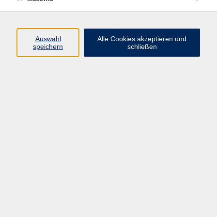
Volkshochschule Erlangen
Friedrichstr. 19-21
Auswahl
Alle Cookies akzeptieren und
91054 Erlangen
speichern
schließen
Kontakt
09131 86 - 2668
Fax: 09131 86 - 2702
►
E-Mail
►
Kontaktformular
►
Öffnungszeiten
►
Telefonzeiten