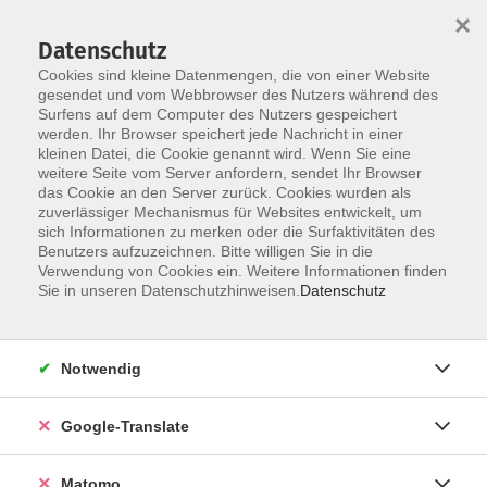
×
Datenschutz
Cookies sind kleine Datenmengen, die von einer Website
gesendet und vom Webbrowser des Nutzers während des
Surfens auf dem Computer des Nutzers gespeichert
Skip to main content
werden. Ihr Browser speichert jede Nachricht in einer
kleinen Datei, die Cookie genannt wird. Wenn Sie eine
weitere Seite vom Server anfordern, sendet Ihr Browser
Der Kurs konnte nicht gefunden werden.
das Cookie an den Server zurück. Cookies wurden als
zuverlässiger Mechanismus für Websites entwickelt, um
sich Informationen zu merken oder die Surfaktivitäten des
Benutzers aufzuzeichnen. Bitte willigen Sie in die
Verwendung von Cookies ein. Weitere Informationen finden
Impressum
Sie in unseren Datenschutzhinweisen.
Datenschutz
AGB
Datenschutzerklärung
Notwendig
Datenschutzhinweise zur Anmeldung
Barrierefreiheitserklärung
Google-Translate
Matomo