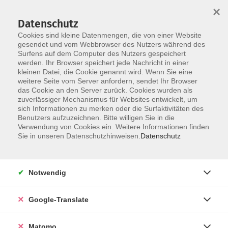
×
Datenschutz
Cookies sind kleine Datenmengen, die von einer Website
gesendet und vom Webbrowser des Nutzers während des
Surfens auf dem Computer des Nutzers gespeichert
Skip to main content
werden. Ihr Browser speichert jede Nachricht in einer
kleinen Datei, die Cookie genannt wird. Wenn Sie eine
weitere Seite vom Server anfordern, sendet Ihr Browser
Der Kurs konnte nicht gefunden werden.
das Cookie an den Server zurück. Cookies wurden als
zuverlässiger Mechanismus für Websites entwickelt, um
sich Informationen zu merken oder die Surfaktivitäten des
Benutzers aufzuzeichnen. Bitte willigen Sie in die
Verwendung von Cookies ein. Weitere Informationen finden
Impressum
Sie in unseren Datenschutzhinweisen.
Datenschutz
AGB
Datenschutzerklärung
Notwendig
Datenschutzhinweise zur Anmeldung
Barrierefreiheitserklärung
Google-Translate
Matomo