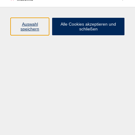
Volkshochschule Erlangen
Friedrichstr. 19-21
Auswahl
Alle Cookies akzeptieren und
91054 Erlangen
speichern
schließen
Kontakt
09131 86 - 2668
Fax: 09131 86 - 2702
►
E-Mail
►
Kontaktformular
►
Öffnungszeiten
►
Telefonzeiten