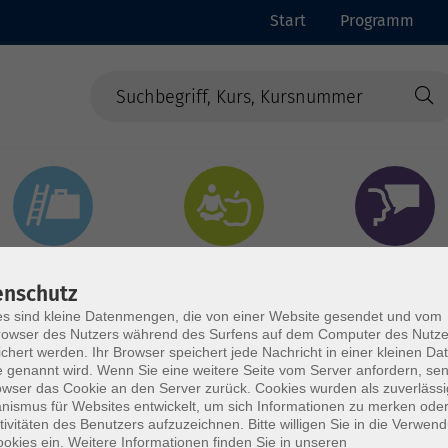
Start
Programm
Beruf & Digitales
Gesundheit & Ernährung
Sprachen
enschutz
s sind kleine Datenmengen, die von einer Website gesendet und vom
owser des Nutzers während des Surfens auf dem Computer des Nutze
chert werden. Ihr Browser speichert jede Nachricht in einer kleinen Dat
 genannt wird. Wenn Sie eine weitere Seite vom Server anfordern, se
owser das Cookie an den Server zurück. Cookies wurden als zuverlässi
ismus für Websites entwickelt, um sich Informationen zu merken oder
tivitäten des Benutzers aufzuzeichnen. Bitte willigen Sie in die Verwen
okies ein. Weitere Informationen finden Sie in unseren