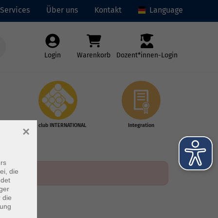
Services
Über uns
Kontakt
Language
Login
Warenkorb
Dozent*innen-Login
vhs club INTERNATIONAL
Integration
×
rs
ei, die
ndet
ger
 die
dung