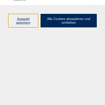
Volkshochschule Erlangen
Friedrichstr. 19-21
Auswahl
Alle Cookies akzeptieren und
91054 Erlangen
speichern
schließen
Kontakt
09131 86 - 2668
Fax: 09131 86 - 2702
►
E-Mail
►
Kontaktformular
►
Öffnungszeiten
►
Telefonzeiten