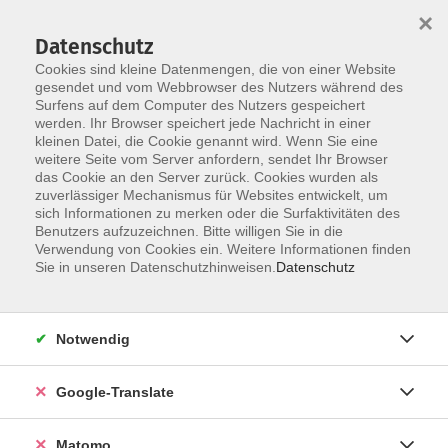
×
Datenschutz
Cookies sind kleine Datenmengen, die von einer Website
gesendet und vom Webbrowser des Nutzers während des
Surfens auf dem Computer des Nutzers gespeichert
Skip to main content
werden. Ihr Browser speichert jede Nachricht in einer
kleinen Datei, die Cookie genannt wird. Wenn Sie eine
weitere Seite vom Server anfordern, sendet Ihr Browser
Der Kurs konnte nicht gefunden werden.
das Cookie an den Server zurück. Cookies wurden als
zuverlässiger Mechanismus für Websites entwickelt, um
sich Informationen zu merken oder die Surfaktivitäten des
Benutzers aufzuzeichnen. Bitte willigen Sie in die
Verwendung von Cookies ein. Weitere Informationen finden
Impressum
Sie in unseren Datenschutzhinweisen.
Datenschutz
AGB
Datenschutzerklärung
Notwendig
Datenschutzhinweise zur Anmeldung
Barrierefreiheitserklärung
Google-Translate
Matomo