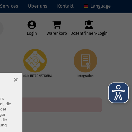
Services
Über uns
Kontakt
Language
Login
Warenkorb
Dozent*innen-Login
vhs club INTERNATIONAL
Integration
×
rs
ei, die
ndet
ger
 die
dung