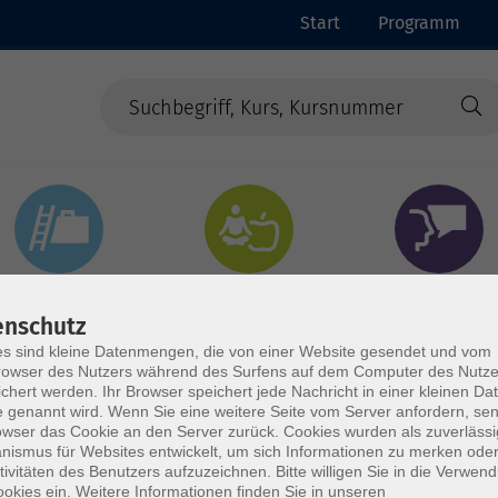
Start
Programm
Beruf & Digitales
Gesundheit & Ernährung
Sprachen
enschutz
s sind kleine Datenmengen, die von einer Website gesendet und vom
owser des Nutzers während des Surfens auf dem Computer des Nutze
chert werden. Ihr Browser speichert jede Nachricht in einer kleinen Dat
 genannt wird. Wenn Sie eine weitere Seite vom Server anfordern, se
owser das Cookie an den Server zurück. Cookies wurden als zuverlässi
ismus für Websites entwickelt, um sich Informationen zu merken oder
tivitäten des Benutzers aufzuzeichnen. Bitte willigen Sie in die Verwen
okies ein. Weitere Informationen finden Sie in unseren