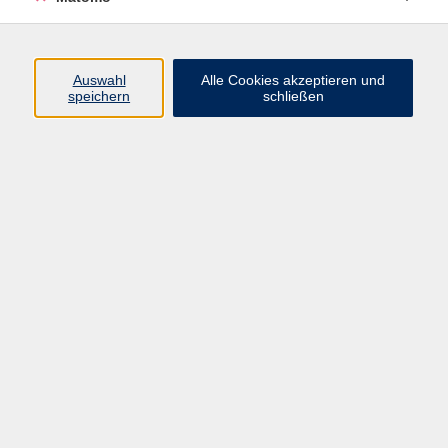
Volkshochschule Erlangen
Friedrichstr. 19-21
Auswahl
Alle Cookies akzeptieren und
91054 Erlangen
speichern
schließen
Kontakt
09131 86 - 2668
Fax: 09131 86 - 2702
►
E-Mail
►
Kontaktformular
►
Öffnungszeiten
►
Telefonzeiten