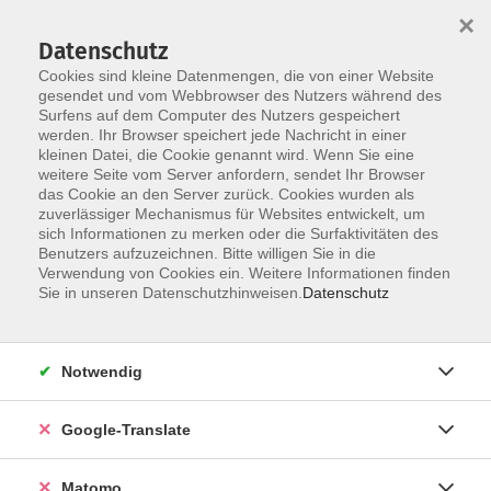
×
Datenschutz
Cookies sind kleine Datenmengen, die von einer Website
gesendet und vom Webbrowser des Nutzers während des
Surfens auf dem Computer des Nutzers gespeichert
Skip to main content
werden. Ihr Browser speichert jede Nachricht in einer
kleinen Datei, die Cookie genannt wird. Wenn Sie eine
weitere Seite vom Server anfordern, sendet Ihr Browser
Der Kurs konnte nicht gefunden werden.
das Cookie an den Server zurück. Cookies wurden als
zuverlässiger Mechanismus für Websites entwickelt, um
sich Informationen zu merken oder die Surfaktivitäten des
Benutzers aufzuzeichnen. Bitte willigen Sie in die
Verwendung von Cookies ein. Weitere Informationen finden
Impressum
Sie in unseren Datenschutzhinweisen.
Datenschutz
AGB
Datenschutzerklärung
Notwendig
Datenschutzhinweise zur Anmeldung
Barrierefreiheitserklärung
Google-Translate
Matomo